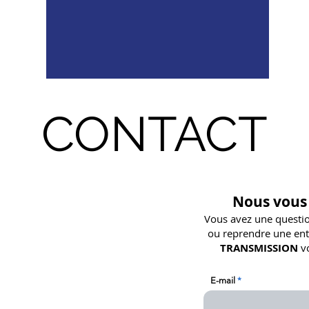
CONTACT
TRANSMISSION
Nous vous
aul Langevin
Vous avez une questio
Périgny
ou reprendre une ent
39.53.43
TRANSMISSION
vo
estransmission.com
E-mail