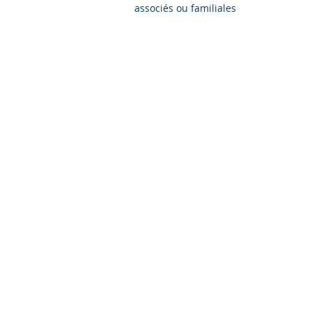
associés ou familiales
CHARENTES 
13 avenue P
17180 
06.43.
v.richez@charent