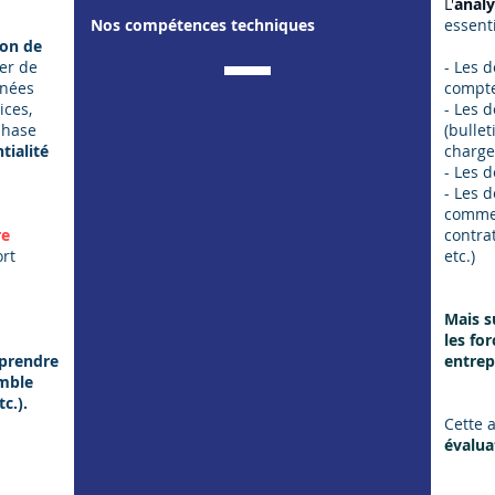
L'
anal
Nos compétences techniques
essenti
ion de
ier de
- Les 
nnées
compte
ices,
- Les 
 phase
(bullet
tialité
charges
- Les d
- Les 
commer
re
contra
rt
etc.)
Mais s
les for
eprendre
entrep
emble
c.).
Cette 
évalua