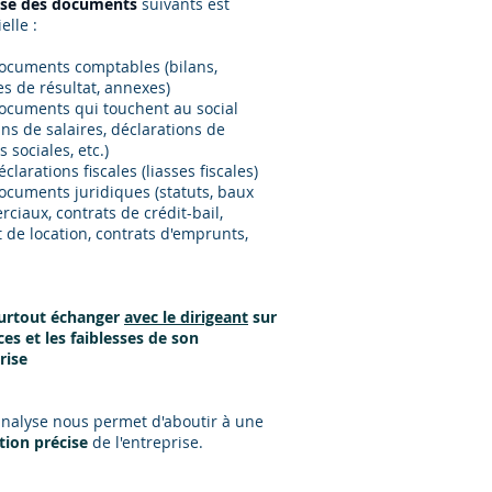
yse des documents
suivants est
elle :
documents comptables (bilans,
s de résultat, annexes)
documents qui touchent au social
ins de salaires, déclarations de
 sociales, etc.)
éclarations fiscales (liasses fiscales)
documents juridiques (statuts, baux
ciaux, contrats de crédit-bail,
t de location, contrats d'emprunts,
urtout échanger
avec le dirigeant
sur
ces et les faiblesses de son
rise
analyse nous permet d'aboutir à une
tion précise
de l'entreprise.