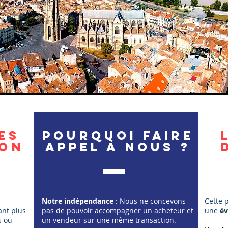
es
Pourquoi faire
ion
appel à nous ?
Notre indépendance
: Nous ne concevons
Cette 
ant plus
pas de pouvoir accompagner un acheteur et
une
év
s ou
un vendeur sur une même transaction.